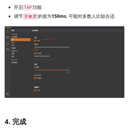
开启
功能
TAP
调节
的值为
150ms
, 可能对多数人比较合适
灵敏度
4. 完成